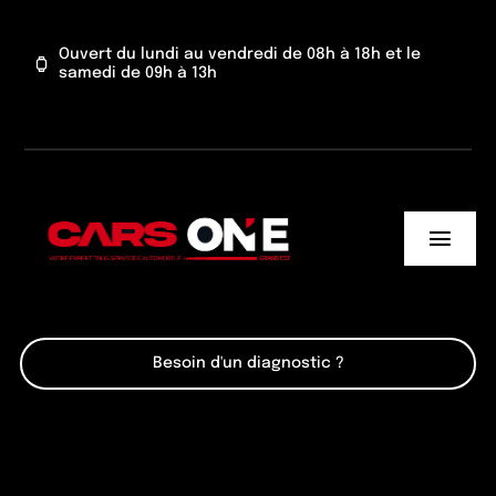
Passer
au
Ouvert du lundi au vendredi de 08h à 18h et le
samedi de 09h à 13h
contenu
Toggl
Navig
Cars One
Besoin d'un diagnostic ?
Nos services
Actu’
Contact