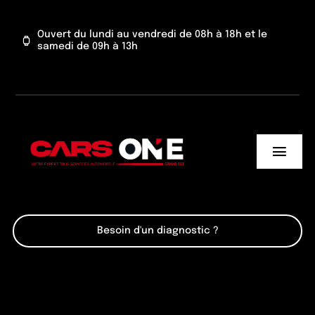
Passer
au
Ouvert du lundi au vendredi de 08h à 18h et le
samedi de 09h à 13h
contenu
Toggl
Navig
Cars One
Besoin d'un diagnostic ?
Nos services
Actu’
Contact