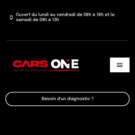
Passer
au
Ouvert du lundi au vendredi de 08h à 18h et le
samedi de 09h à 13h
contenu
Toggl
Navig
Cars One
Besoin d'un diagnostic ?
Nos services
Actu’
Contact