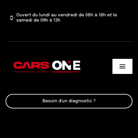
Passer
au
Ouvert du lundi au vendredi de 08h à 18h et le
samedi de 09h à 13h
contenu
Toggl
Navig
Cars One
Besoin d'un diagnostic ?
Nos services
Actu’
Contact