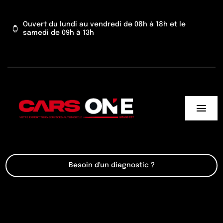
Passer
au
Ouvert du lundi au vendredi de 08h à 18h et le
samedi de 09h à 13h
contenu
Togg
Navi
Cars One
Besoin d'un diagnostic ?
Nos services
Actu’
Contact