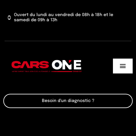
Passer
au
Ouvert du lundi au vendredi de 08h à 18h et le
samedi de 09h à 13h
contenu
Togg
Navi
Cars One
Besoin d'un diagnostic ?
Nos services
Actu’
Contact