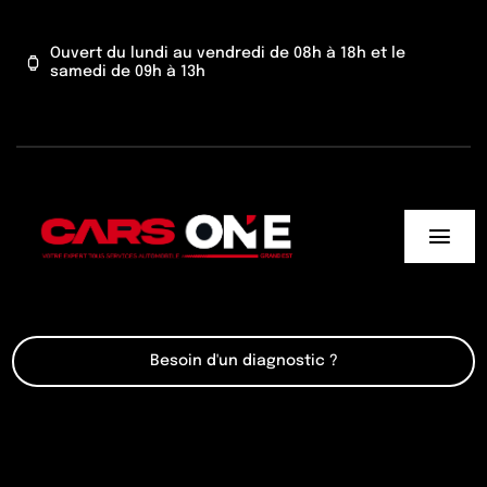
Passer
au
Ouvert du lundi au vendredi de 08h à 18h et le
samedi de 09h à 13h
contenu
Togg
Navi
Cars One
Besoin d'un diagnostic ?
Nos services
Actu’
Contact