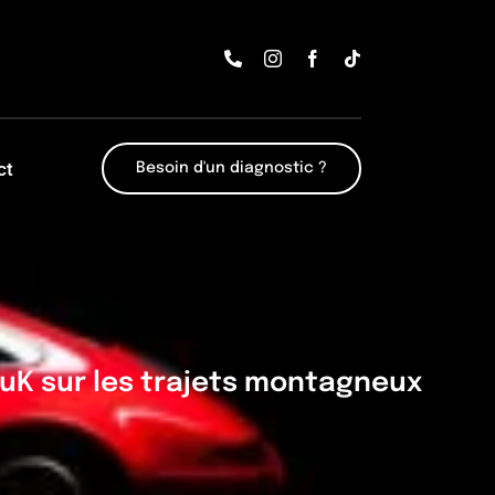
ct
Besoin d'un diagnostic ?
LuK sur les trajets montagneux