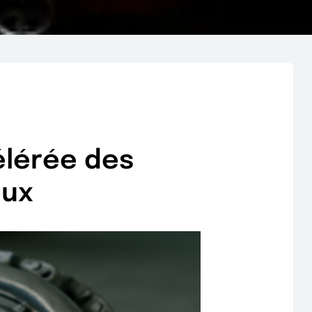
élérée des
eux