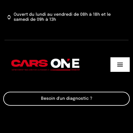
Passer
au
Ouvert du lundi au vendredi de 08h à 18h et le
samedi de 09h à 13h
contenu
Togg
Navi
Cars One
Besoin d'un diagnostic ?
Nos services
Actu’
Contact