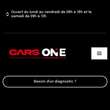
Passer
au
Ouvert du lundi au vendredi de 08h à 18h et le
samedi de 09h à 13h
contenu
Togg
Navi
Cars One
Besoin d'un diagnostic ?
Nos services
Actu’
Contact