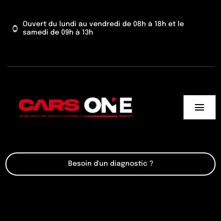
Passer
au
Ouvert du lundi au vendredi de 08h à 18h et le
samedi de 09h à 13h
contenu
Togg
Navi
Cars One
Besoin d'un diagnostic ?
Nos services
Actu’
Contact