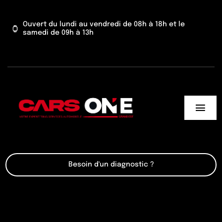
Passer
au
Ouvert du lundi au vendredi de 08h à 18h et le
samedi de 09h à 13h
contenu
Togg
Navi
Cars One
Besoin d'un diagnostic ?
Nos services
Actu’
Contact