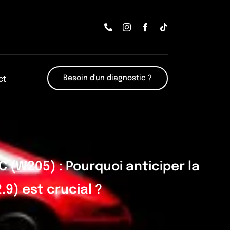
ct
Besoin d'un diagnostic ?
 (W205) : Pourquoi anticiper la
9) est crucial ?