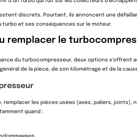
nir d’un turbo qui fuit sur les collecteurs d’échappe
estent discrets. Pourtant, ils annoncent une défailla
u turbo et ses conséquences sur le moteur.
 ou remplacer le turbocompre
lance du turbocompresseur, deux options s’offrent au 
énéral de la pièce, de son kilométrage et de la caus
mpresseur
 remplacer les pièces usées (axes, paliers, joints), ne
notamment quand :
 endommagées.