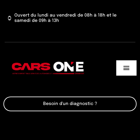
Passer
au
Ouvert du lundi au vendredi de 08h à 18h et le
samedi de 09h à 13h
contenu
Togg
Navi
Cars One
Besoin d'un diagnostic ?
Nos services
Actu’
Contact