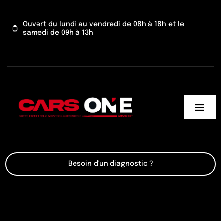
Passer
au
Ouvert du lundi au vendredi de 08h à 18h et le
samedi de 09h à 13h
contenu
Togg
Navi
Cars One
Besoin d'un diagnostic ?
Nos services
Actu’
Contact