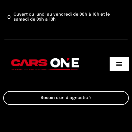
Passer
au
Ouvert du lundi au vendredi de 08h à 18h et le
samedi de 09h à 13h
contenu
Togg
Navi
Cars One
Besoin d'un diagnostic ?
Nos services
Actu’
Contact