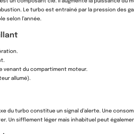
st un composant clé. Il augmente la puissance du mo
bustion. Le turbo est entraîné par la pression des ga
ble selon l’année.
llant
ération.
t.
que venant du compartiment moteur.
eur allumé).
l’axe du turbo constitue un signal d’alerte. Une conso
rter. Un sifflement léger mais inhabituel peut égalem