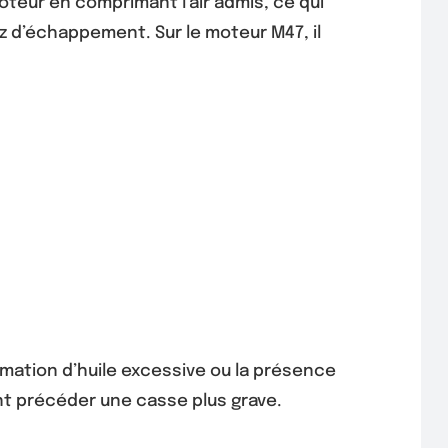
teur en comprimant l’air admis, ce qui
z d’échappement. Sur le moteur M47, il
mmation d’huile excessive ou la présence
ent précéder une casse plus grave.