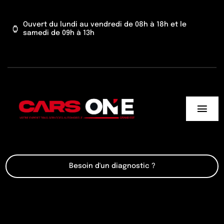
Passer
au
Ouvert du lundi au vendredi de 08h à 18h et le
samedi de 09h à 13h
contenu
Togg
Navi
Cars One
Besoin d'un diagnostic ?
Nos services
Actu’
Contact