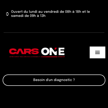
Passer
au
Ouvert du lundi au vendredi de 08h à 18h et le
samedi de 09h à 13h
contenu
Togg
Navi
Cars One
Besoin d'un diagnostic ?
Nos services
Actu’
Contact