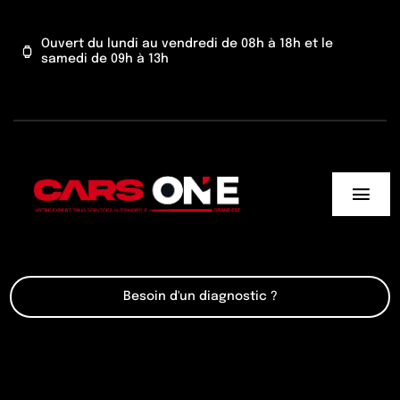
Passer
au
Ouvert du lundi au vendredi de 08h à 18h et le
samedi de 09h à 13h
contenu
Togg
Navi
Cars One
Besoin d'un diagnostic ?
Nos services
Actu’
Contact