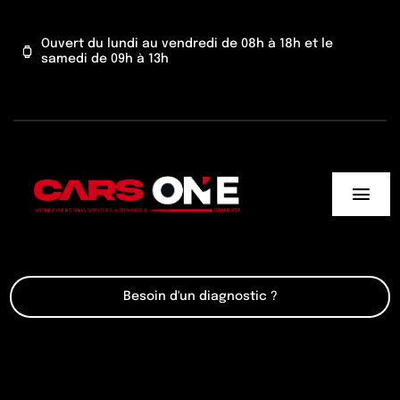
Passer
au
Ouvert du lundi au vendredi de 08h à 18h et le
samedi de 09h à 13h
contenu
Togg
Navi
Cars One
Besoin d'un diagnostic ?
Nos services
Actu’
Contact