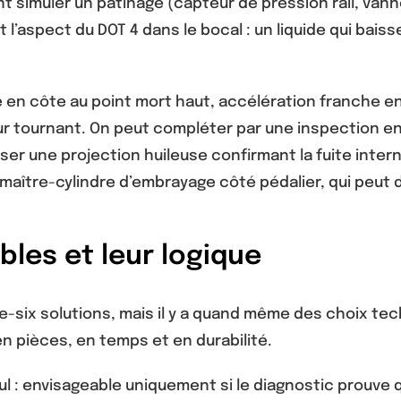
t simuler un patinage (capteur de pression rail, van
t l’aspect du DOT 4 dans le bocal : un liquide qui bais
ge en côte au point mort haut, accélération franche e
r tournant. On peut compléter par une inspection end
ser une projection huileuse confirmant la fuite inter
le maître-cylindre d’embrayage côté pédalier, qui peu
bles et leur logique
te-six solutions, mais il y a quand même des choix tec
n pièces, en temps et en durabilité.
: envisageable uniquement si le diagnostic prouve que