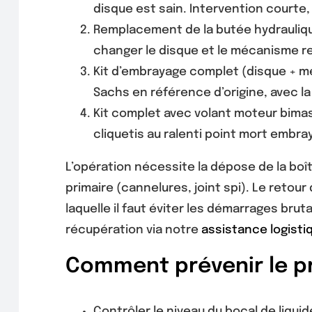
disque est sain. Intervention courte
Remplacement de la butée hydraulique
changer le disque et le mécanisme rev
Kit d’embrayage complet (disque + méc
Sachs en référence d’origine, avec l
Kit complet avec volant moteur bimass
cliquetis au ralenti point mort embra
L’opération nécessite la dépose de la boî
primaire (cannelures, joint spi). Le reto
laquelle il faut éviter les démarrages bru
récupération via notre
assistance logisti
Comment prévenir le pr
Contrôler le niveau du bocal de liquide