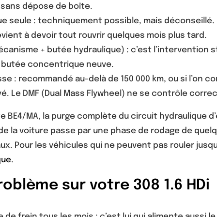
, sans dépose de boîte.
 seule : techniquement possible, mais déconseillé. 
ient à devoir tout rouvrir quelques mois plus tard.
anisme + butée hydraulique) : c’est l’intervention sta
a butée concentrique neuve.
e : recommandé au-delà de 150 000 km, ou si l’on cons
yé. Le DMF (Dual Mass Flywheel) ne se contrôle corre
te BE4/MA, la purge complète du circuit hydraulique d
ur de la voiture passe par une phase de rodage de qu
taux. Pour les véhicules qui ne peuvent pas rouler ju
que
.
oblème sur votre 308 1.6 HDi
 de frein tous les mois : c’est lui qui alimente aussi 