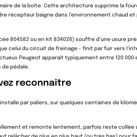
aire de la boîte. Cette architecture supprime la fou
indre récepteur baigne dans l’environnement chaud et
cée 804582 ou en kit 834026) souffre d’une usure pré
e celui du circuit de freinage – finit par fuir vers l’i
eux Peugeot apparaît typiquement entre 120 000 et 1
s de pédale.
vez reconnaître
’installe par paliers, sur quelques centaines de kilom
llement et remonte lentement, parfois reste collée 
faut relâcher de plus en plus haut (ou très bas) pour fa