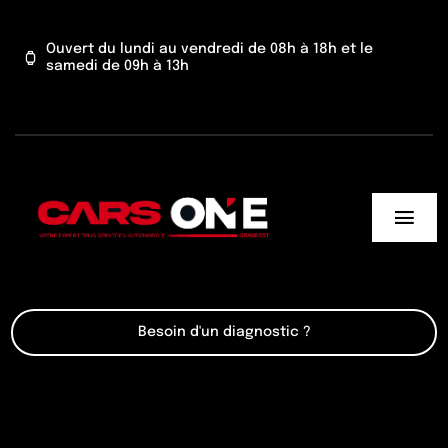
Passer
au
Ouvert du lundi au vendredi de 08h à 18h et le
samedi de 09h à 13h
contenu
Togg
Navi
Cars One
Besoin d'un diagnostic ?
Nos services
Actu’
Contact