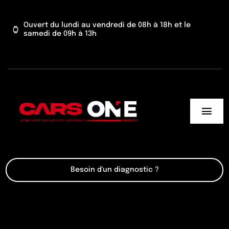
Passer
au
Ouvert du lundi au vendredi de 08h à 18h et le
samedi de 09h à 13h
contenu
Togg
Navi
Cars One
Besoin d'un diagnostic ?
Nos services
Actu’
Contact